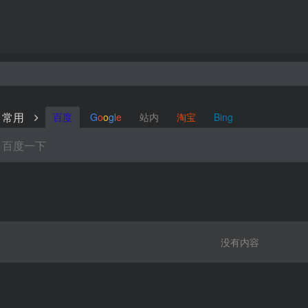
常用
百度
G
o
o
g
l
e
站内
淘宝
Bing
没有内容